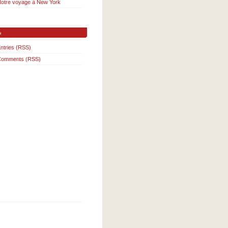
otre voyage à New York
s
ntries (RSS)
Comments (RSS)