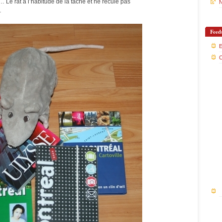
 Le rat a l’habitude de la tâche et ne recule pas
N
…
Feed
E