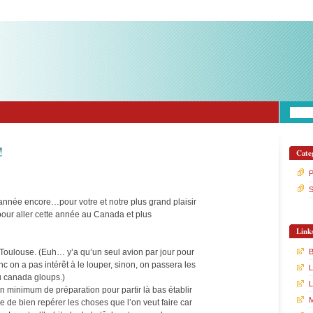
!
Cate
P
S
 année encore…pour votre et notre plus grand plaisir
e pour aller cette année au Canada et plus
Link
B
Toulouse. (Euh… y’a qu’un seul avion par jour pour
on a pas intérêt à le louper, sinon, on passera les
L
u canada gloups.)
L
 minimum de préparation pour partir là bas établir
M
e de bien repérer les choses que l’on veut faire car