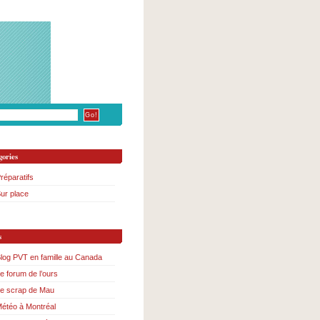
gories
réparatifs
ur place
s
log PVT en famille au Canada
e forum de l’ours
e scrap de Mau
étéo à Montréal