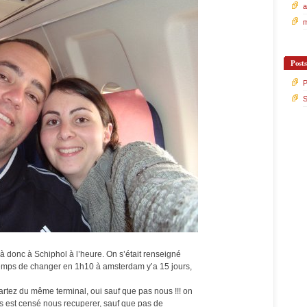
a
m
Post
P
S
là donc à Schiphol à l’heure. On s’était renseigné
 temps de changer en 1h10 à amsterdam y’a 15 jours,
artez du même terminal, oui sauf que pas nous !!! on
bus est censé nous recuperer, sauf que pas de