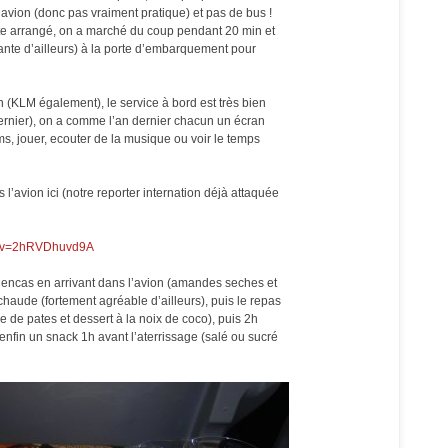
avion (donc pas vraiment pratique) et pas de bus !
te arrangé, on a marché du coup pendant 20 min et
ante d’ailleurs) à la porte d’embarquement pour
n (KLM également), le service à bord est très bien
dernier), on a comme l’an dernier chacun un écran
ms, jouer, ecouter de la musique ou voir le temps
l’avion ici (notre reporter internation déjà attaquée
h?v=2hRVDhuvd9A
it encas en arrivant dans l’avion (amandes seches et
chaude (fortement agréable d’ailleurs), puis le repas
ade de pates et dessert à la noix de coco), puis 2h
enfin un snack 1h avant l’aterrissage (salé ou sucré