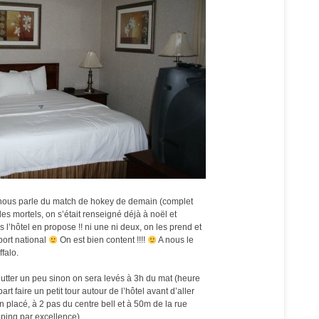
 nous parle du match de hokey de demain (complet
 mortels, on s’était renseigné déjà à noël et
s l’hôtel en propose !! ni une ni deux, on les prend et
port national
On est bien content !!!!
A nous le
falo.
ut lutter un peu sinon on sera levés à 3h du mat (heure
rt faire un petit tour autour de l’hôtel avant d’aller
n placé, à 2 pas du centre bell et à 50m de la rue
pping par excellence).