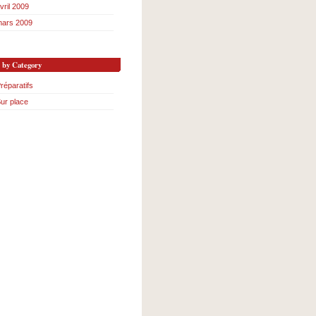
vril 2009
ars 2009
s by Category
réparatifs
ur place