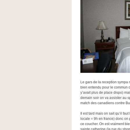
Le gars de la reception sympa
bien entendu pour le commun des
y’avait plus de place dispo) mai
demain soir on va assister au s
match des canadiens contre Buf
Il est tard mais on sait qu’il fa
locale = 9h en france) donc on pa
ce coucher. On est vraiment bie
sainte catherine (la rue du sho