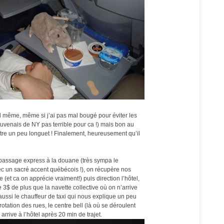
 même, même si j’ai pas mal bougé pour éviter les
venais de NY pas terrible pour ca !) mais bon au
re un peu longuet ! Finalement, heureusement qu’il
 passage express à la douane (très sympa le
ec un sacré accent québécois !), on récupère nos
e (et ca on apprécie vraiment!) puis direction l’hôtel,
ue 3$ de plus que la navette collective où on n’arrive
 aussi le chauffeur de taxi qui nous explique un peu
tation des rues, le centre bell (là où se déroulent
rrive à l’hôtel après 20 min de trajet.