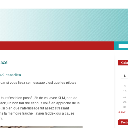
lace'
Cale
 sol canadien
L
 car si vous lisez ce message c’est que les pilotes
3
10
17
tout s’est bien passé, 2h de vol avec KLM, rien de
24
snack, un bon fou rire et nous voilà en approche de la
31
 si bien que l’aterrissage fut assez stressant
« Avr
ns la mémoire fraiche l’avion feddex qui à cause
).
Post