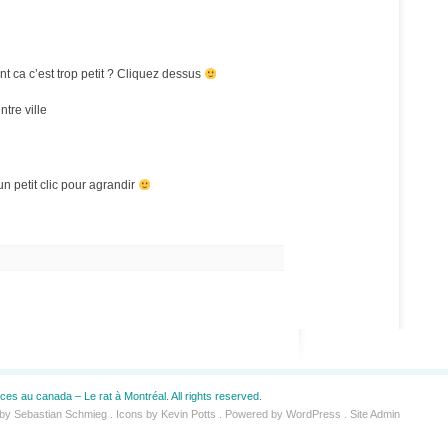
 ca c’est trop petit ? Cliquez dessus
tre ville
un petit clic pour agrandir
es au canada – Le rat à Montréal. All rights reserved.
 by
Sebastian Schmieg
. Icons by
Kevin Potts
. Powered by
WordPress
.
Site Admin