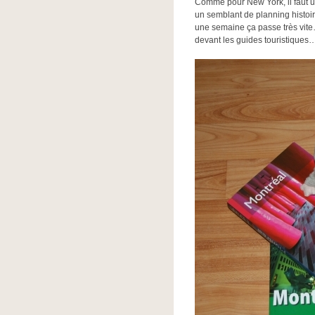
Comme pour New York, il faut un
un semblant de planning histoir
une semaine ça passe très vite…
devant les guides touristiques