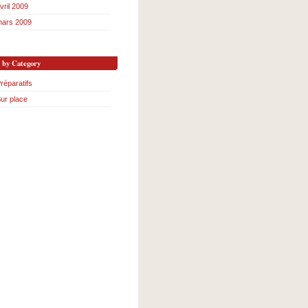
vril 2009
ars 2009
s by Category
réparatifs
ur place