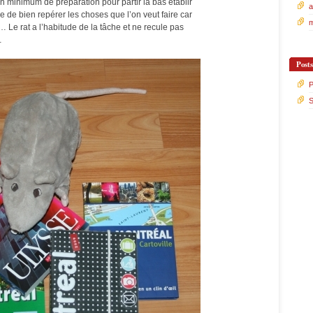
 minimum de préparation pour partir là bas établir
a
e de bien repérer les choses que l’on veut faire car
m
 Le rat a l’habitude de la tâche et ne recule pas
…
Post
P
S