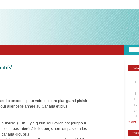
atifs'
Cale
L
3
10
 année encore…pour votre et notre plus grand plaisir
17
e pour aller cette année au Canada et plus
24
31
« Avr
Toulouse. (Euh… y’a qu’un seul avion par jour pour
on a pas intérêt à le louper, sinon, on passera les
Post
u canada gloups.)